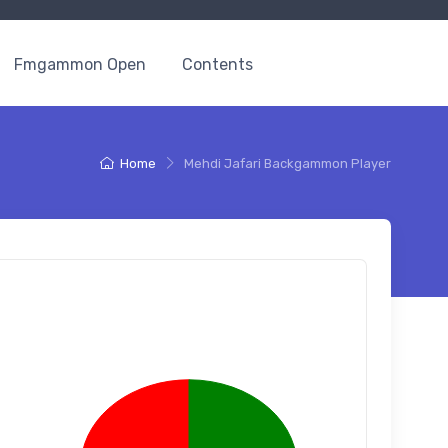
Fmgammon Open
Contents
Home
Mehdi Jafari Backgammon Player