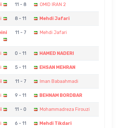
i
11 - 8
OMID IRAN 2
i
8 - 11
Mehdi Jafari
ini
11 - 7
Mehdi Jafari
i
0 - 11
HAMED NADERI
i
5 - 11
EHSAN MEHRAN
i
11 - 7
Iman Babaahmadi
i
9 - 11
BEHNAM BORDBAR
i
11 - 0
Mohammadreza Firouzi
i
6 - 11
Mehdi Tikdari