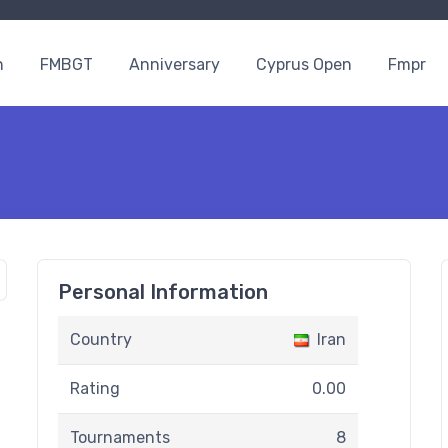
n
FMBGT
Anniversary
Cyprus Open
Fmpr
Personal Information
Country
Iran
Rating
0.00
Tournaments
8