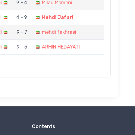
i
9 - 4
Milad Momeni
i
4 - 9
Mehdi Jafari
i
9 - 7
mehdi fakhraei
i
9 - 5
ARMIN HEDAYATI
Contents