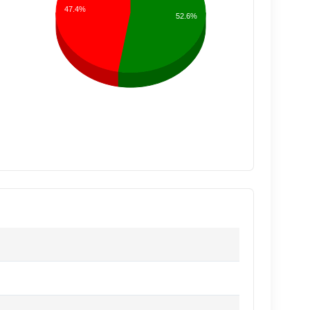
47.4%
52.6%