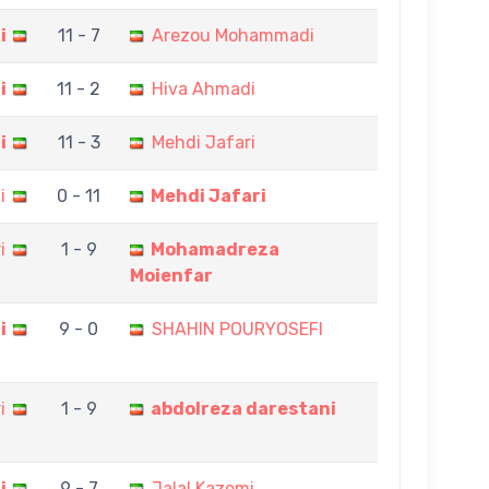
i
11 - 7
Arezou Mohammadi
i
11 - 2
Hiva Ahmadi
i
11 - 3
Mehdi Jafari
i
0 - 11
Mehdi Jafari
i
1 - 9
Mohamadreza
Moienfar
i
9 - 0
SHAHIN POURYOSEFI
i
1 - 9
abdolreza darestani
i
9 - 7
Jalal Kazemi