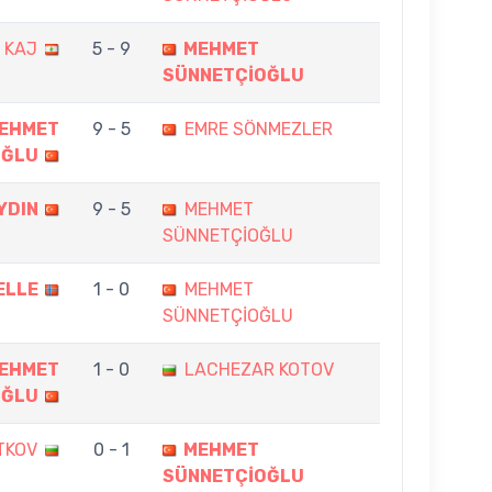
 KAJ
5 - 9
MEHMET
SÜNNETÇİOĞLU
EHMET
9 - 5
EMRE SÖNMEZLER
OĞLU
YDIN
9 - 5
MEHMET
SÜNNETÇİOĞLU
ELLE
1 - 0
MEHMET
SÜNNETÇİOĞLU
EHMET
1 - 0
LACHEZAR KOTOV
OĞLU
TKOV
0 - 1
MEHMET
SÜNNETÇİOĞLU