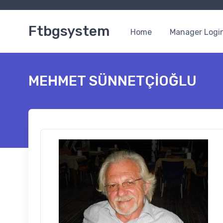
Ftbgsystem
Home
Manager Logi
MEHMET SÜNNETÇİOĞLU