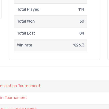
Total Played
114
Total Won
30
Total Lost
84
Win rate
%26.3
onsolation Tournament
ain Tournament