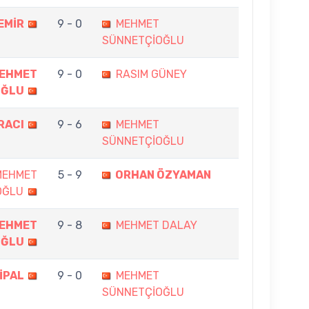
EMİR
9 - 0
MEHMET
SÜNNETÇİOĞLU
EHMET
9 - 0
RASIM GÜNEY
OĞLU
RACI
9 - 6
MEHMET
SÜNNETÇİOĞLU
MEHMET
5 - 9
ORHAN ÖZYAMAN
OĞLU
EHMET
9 - 8
MEHMET DALAY
OĞLU
ŞİPAL
9 - 0
MEHMET
SÜNNETÇİOĞLU