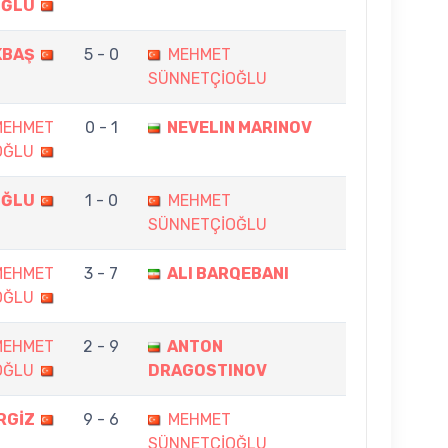
OĞLU
KBAŞ
5 - 0
MEHMET
SÜNNETÇİOĞLU
MEHMET
0 - 1
NEVELIN MARINOV
OĞLU
OĞLU
1 - 0
MEHMET
SÜNNETÇİOĞLU
MEHMET
3 - 7
ALI BARQEBANI
OĞLU
MEHMET
2 - 9
ANTON
OĞLU
DRAGOSTINOV
RGİZ
9 - 6
MEHMET
SÜNNETÇİOĞLU