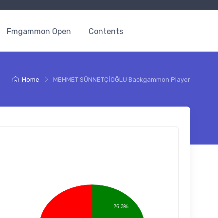
Fmgammon Open
Contents
Home
MEHMET SÜNNETÇİOĞLU Backgammon Player
26.3%