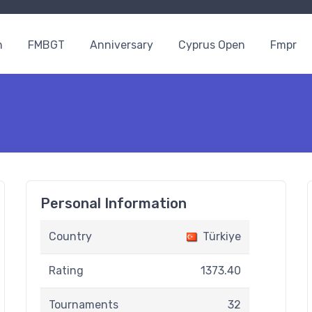
n
FMBGT
Anniversary
Cyprus Open
Fmpr
Personal Information
Country
Türkiye
Rating
1373.40
Tournaments
32