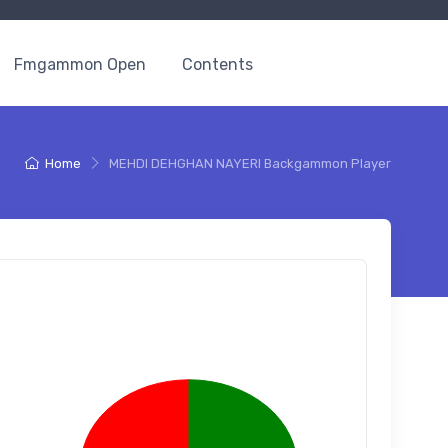
Fmgammon Open
Contents
Home
MEHDI DEHGHAN NAYERI Backgammon Player