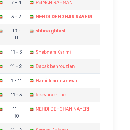
7 - 4
PEIMAN RAHMANI
3 - 7
MEHDI DEHGHAN NAYERI
10 -
shima ghiasi
11
11 - 3
Shabnam Karimi
11 - 2
Babak behrouzian
1 - 11
Hami Iranmanesh
11 - 3
Rezvaneh raei
11 -
MEHDI DEHGHAN NAYERI
10