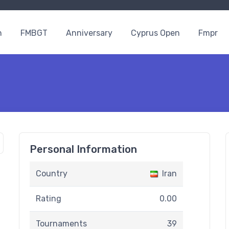
n
FMBGT
Anniversary
Cyprus Open
Fmpr
Personal Information
Country
Iran
Rating
0.00
Tournaments
39