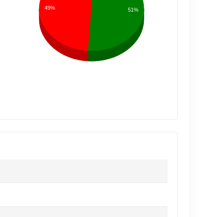
49%
51%