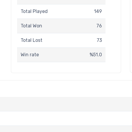
Total Played
149
Total Won
76
Total Lost
73
Win rate
%51.0