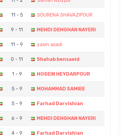
11 - 2
Saman Azizpor
11 - 5
SOURENA SHAVAZIPOUR
9 - 11
MEHDI DEHGHAN NAYERI
11 - 9
yasin asadi
0 - 11
Shahab bensaeid
1 - 9
HOSEIN HEYDARPOUR
5 - 9
MOHAMMAD SAMIEE
5 - 9
Farhad Darvishian
6 - 9
MEHDI DEHGHAN NAYERI
4 - 9
Farhad Darvishian