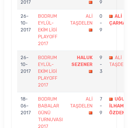
2017
9
26-
BODRUM
ALİ
0
ALİ
10-
EYLÜL-
TAŞDELEN
-
ÇARMA
2017
EKİM LİGİ
9
PLAYOFF
2017
26-
BODRUM
HALUK
9
ALİ
10-
EYLÜL-
SEZENER
-
TAŞDEL
2017
EKİM LİGİ
3
PLAYOFF
2017
18-
BODRUM
ALİ
7
UĞUR
06-
BABALAR
TAŞDELEN
-
İLHAMİ
2017
GÜNÜ
9
ÖZDEN
TURNUVASI
2017