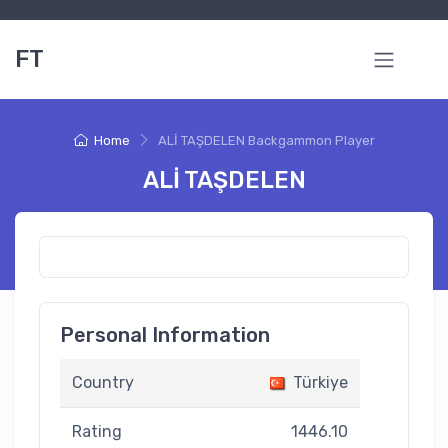
FT
Home
ALİ TAŞDELEN Backgammon Player
ALİ TAŞDELEN
Personal Information
Country
Türkiye
Rating
1446.10