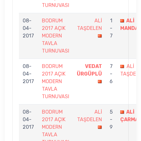
TURNUVASI
08-
BODRUM
ALİ
1
ALİ
04-
2017 AÇIK
TAŞDELEN
-
MANDAL
2017
MODERN
7
TAVLA
TURNUVASI
08-
BODRUM
VEDAT
7
ALİ
04-
2017 AÇIK
ÜRGÜPLÜ
-
TAŞDEL
2017
MODERN
6
TAVLA
TURNUVASI
08-
BODRUM
ALİ
5
ALİ
04-
2017 AÇIK
TAŞDELEN
-
ÇARMA
2017
MODERN
9
TAVLA