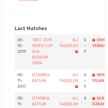
Last Matches
05-
TBGT 2019
ALİ
0
ERHA
10-
SKODA CUP
TAŞDELEN
-
YENİŞE
2019
2nd
9
BODRUM
OPEN
05-
İSTANBUL
ALİ
0
MERA
11-
KATILIM
TAŞDELEN
-
YILMAZ
2017
9
05-
İSTANBUL
ALİ
4
SERD
11-
KATILIM
TAŞDELEN
-
ÖZKAYA