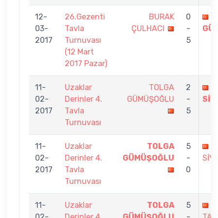
12-
26.Gezenti
BURAK
0
T
03-
Tavla
ÇULHACI
-
GÜ
2017
Turnuvası
5
(12 Mart
2017 Pazar)
11-
Uzaklar
TOLGA
2
E
02-
Derinler 4.
GÜMÜŞOĞLU
-
SİV
2017
Tavla
5
Turnuvası
11-
Uzaklar
TOLGA
5
E
02-
Derinler 4.
GÜMÜŞOĞLU
-
SİV
2017
Tavla
0
Turnuvası
11-
Uzaklar
TOLGA
5
B
02-
Derinler 4.
GÜMÜŞOĞLU
-
TAR