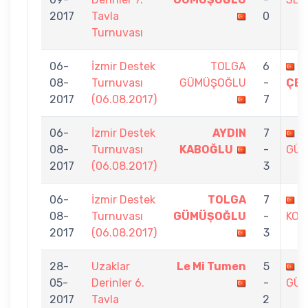
2017
Tavla
0
Turnuvası
06-
İzmir Destek
TOLGA
6
C
08-
Turnuvası
GÜMÜŞOĞLU
-
ÇEL
2017
(06.08.2017)
7
06-
İzmir Destek
AYDIN
7
T
08-
Turnuvası
KABOĞLU
-
GÜ
2017
(06.08.2017)
3
06-
İzmir Destek
TOLGA
7
O
08-
Turnuvası
GÜMÜŞOĞLU
-
KOÇ
2017
(06.08.2017)
3
28-
Uzaklar
Le Mi Tumen
5
T
05-
Derinler 6.
-
GÜ
2017
Tavla
2