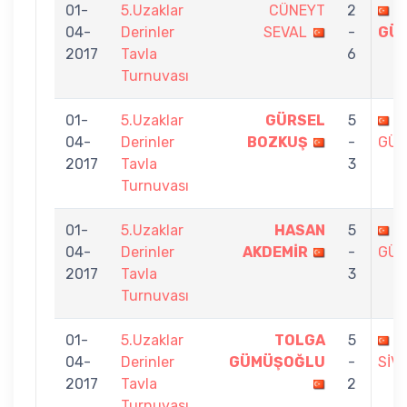
01-
5.Uzaklar
CÜNEYT
2
T
04-
Derinler
SEVAL
-
GÜ
2017
Tavla
6
Turnuvası
01-
5.Uzaklar
GÜRSEL
5
T
04-
Derinler
BOZKUŞ
-
GÜ
2017
Tavla
3
Turnuvası
01-
5.Uzaklar
HASAN
5
T
04-
Derinler
AKDEMİR
-
GÜ
2017
Tavla
3
Turnuvası
01-
5.Uzaklar
TOLGA
5
E
04-
Derinler
GÜMÜŞOĞLU
-
SİV
2017
Tavla
2
Turnuvası