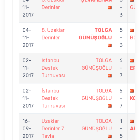
11-
Derinler
-
GÜ
2017
3
04-
8. Uzaklar
TOLGA
5
G
11-
Derinler
GÜMÜŞOĞLU
-
BOZ
2017
3
02-
İstanbul
TOLGA
6
M
11-
Destek
GÜMÜŞOĞLU
-
ERİ
2017
Turnuvası
7
02-
İstanbul
TOLGA
6
O
11-
Destek
GÜMÜŞOĞLU
-
KO
2017
Turnuvası
7
16-
Uzaklar
TOLGA
1
D
09-
Derinler 7.
GÜMÜŞOĞLU
-
ABA
2017
Tavla
5