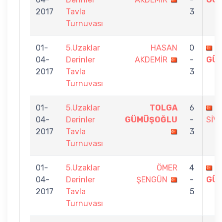
2017
Tavla
3
Turnuvası
01-
5.Uzaklar
HASAN
0
T
04-
Derinler
AKDEMİR
-
GÜ
2017
Tavla
3
Turnuvası
01-
5.Uzaklar
TOLGA
6
E
04-
Derinler
GÜMÜŞOĞLU
-
SİV
2017
Tavla
3
Turnuvası
01-
5.Uzaklar
ÖMER
4
T
04-
Derinler
ŞENGÜN
-
GÜ
2017
Tavla
5
Turnuvası