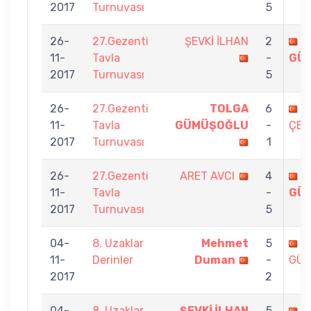
2017
Turnuvası
5
26-
27.Gezenti
ŞEVKİ İLHAN
2
T
11-
Tavla
-
GÜ
2017
Turnuvası
5
26-
27.Gezenti
TOLGA
6
C
11-
Tavla
GÜMÜŞOĞLU
-
ÇEL
2017
Turnuvası
1
26-
27.Gezenti
ARET AVCI
4
T
11-
Tavla
-
GÜ
2017
Turnuvası
5
04-
8. Uzaklar
Mehmet
5
T
11-
Derinler
Duman
-
GÜ
2017
2
04-
8. Uzaklar
ŞEVKİ İLHAN
5
T