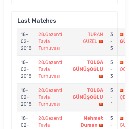
Last Matches
18-
28.Gezenti
TURAN
3
T
02-
Tavla
GÜZEL
-
GÜ
2018
Turnuvası
5
18-
28.Gezenti
TOLGA
5
T
02-
Tavla
GÜMÜŞOĞLU
-
ÖCA
2018
Turnuvası
3
18-
28.Gezenti
TOLGA
5
C
02-
Tavla
GÜMÜŞOĞLU
-
ÇEL
2018
Turnuvası
1
18-
28.Gezenti
Mehmet
5
T
02-
Tavla
Duman
-
GÜ