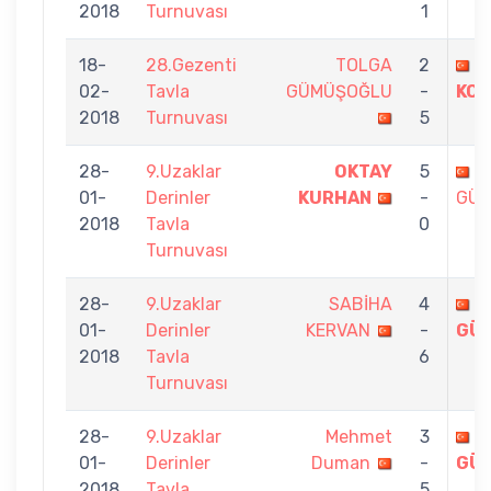
2018
Turnuvası
1
18-
28.Gezenti
TOLGA
2
O
02-
Tavla
GÜMÜŞOĞLU
-
KO
2018
Turnuvası
5
28-
9.Uzaklar
OKTAY
5
T
01-
Derinler
KURHAN
-
GÜ
2018
Tavla
0
Turnuvası
28-
9.Uzaklar
SABİHA
4
T
01-
Derinler
KERVAN
-
GÜ
2018
Tavla
6
Turnuvası
28-
9.Uzaklar
Mehmet
3
T
01-
Derinler
Duman
-
GÜ
2018
Tavla
5