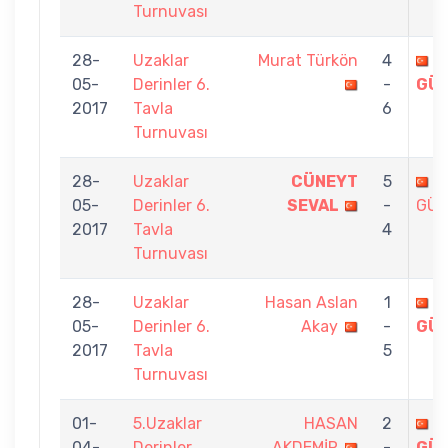
Turnuvası
28-
Uzaklar
Murat Türkön
4
T
05-
Derinler 6.
-
GÜ
2017
Tavla
6
Turnuvası
28-
Uzaklar
CÜNEYT
5
T
05-
Derinler 6.
SEVAL
-
GÜ
2017
Tavla
4
Turnuvası
28-
Uzaklar
Hasan Aslan
1
T
05-
Derinler 6.
Akay
-
GÜ
2017
Tavla
5
Turnuvası
01-
5.Uzaklar
HASAN
2
T
04-
Derinler
AKDEMİR
-
GÜ