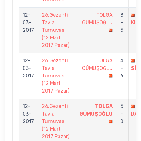
12-
26.Gezenti
TOLGA
3
Y
03-
Tavla
GÜMÜŞOĞLU
-
KIL
2017
Turnuvası
5
(12 Mart
2017 Pazar)
12-
26.Gezenti
TOLGA
4
E
03-
Tavla
GÜMÜŞOĞLU
-
SİV
2017
Turnuvası
6
(12 Mart
2017 Pazar)
12-
26.Gezenti
TOLGA
5
B
03-
Tavla
GÜMÜŞOĞLU
-
DAM
2017
Turnuvası
0
(12 Mart
2017 Pazar)