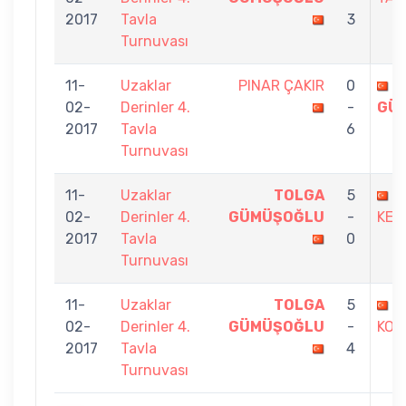
2017
Tavla
3
Turnuvası
11-
Uzaklar
PINAR ÇAKIR
0
T
02-
Derinler 4.
-
GÜ
2017
Tavla
6
Turnuvası
11-
Uzaklar
TOLGA
5
S
02-
Derinler 4.
GÜMÜŞOĞLU
-
KER
2017
Tavla
0
Turnuvası
11-
Uzaklar
TOLGA
5
O
02-
Derinler 4.
GÜMÜŞOĞLU
-
KOÇ
2017
Tavla
4
Turnuvası