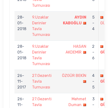
Turnuvası
28-
9.Uzaklar
AYDIN
5
T
01-
Derinler
KABOĞLU
-
GÜ
2018
Tavla
4
Turnuvası
28-
9.Uzaklar
HASAN
2
T
01-
Derinler
AKDEMİR
-
GÜ
2018
Tavla
6
Turnuvası
26-
27.Gezenti
ÖZGÜR BEKİN
4
T
11-
Tavla
-
GÜ
2017
Turnuvası
5
26-
27.Gezenti
Mehmet
3
T
11-
Tavla
Duman
-
GÜ