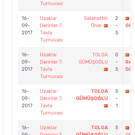
Turnuvası
16-
Uzaklar
Selahattin
2
T
09-
Derinler 7.
Öner
-
GÜ
2017
Tavla
5
Turnuvası
16-
Uzaklar
TOLGA
0
K
09-
Derinler 7.
GÜMÜŞOĞLU
-
Rec
2017
Tavla
5
Gü
Turnuvası
16-
Uzaklar
TOLGA
5
S
09-
Derinler 7.
GÜMÜŞOĞLU
-
2017
Tavla
1
Turnuvası
16-
Uzaklar
TOLGA
5
C
09-
Derinler 7.
GÜMÜŞOĞLU
-
SEV