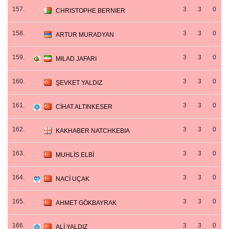
157.
3
3
0
CHRISTOPHE BERNIER
158.
3
3
0
ARTUR MURADYAN
159.
3
3
0
MILAD JAFARI
160.
3
3
0
ŞEVKET YALDIZ
161.
3
3
0
CİHAT ALTINKESER
162.
3
3
0
KAKHABER NATCHKEBIA
163.
3
3
0
MUHLİS ELBİ
164.
3
3
0
NACİ UÇAK
165.
3
3
0
AHMET GÖKBAYRAK
166.
3
3
0
ALİ YALDIZ