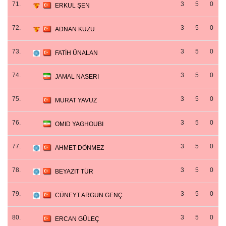
71.
3
5
0
ERKUL ŞEN
72.
3
5
0
ADNAN KUZU
73.
3
5
0
FATİH ÜNALAN
74.
3
5
0
JAMAL NASERI
75.
3
5
0
MURAT YAVUZ
76.
3
5
0
OMID YAGHOUBI
77.
3
5
0
AHMET DÖNMEZ
78.
3
5
0
BEYAZIT TÜR
79.
3
5
0
CÜNEYT ARGUN GENÇ
80.
3
5
0
ERCAN GÜLEÇ