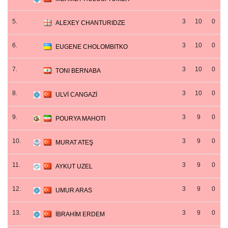
5.
3
10
0
ALEXEY CHANTURIDZE
6.
3
10
0
EUGENE CHOLOMBITKO
7.
3
10
0
TONI BERNABA
8.
3
10
0
ULVİ CANGAZİ
9.
3
9
0
POURYA MAHOTI
10.
3
9
0
MURAT ATEŞ
11.
3
9
0
AYKUT UZEL
12.
3
9
0
UMUR ARAS
13.
3
9
0
İBRAHİM ERDEM