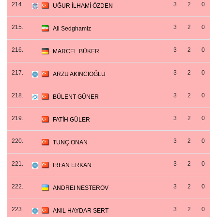
214.
3
2
0
UĞUR İLHAMİ ÖZDEN
215.
3
2
0
Ali Sedghamiz
216.
3
2
0
MARCEL BÜKER
217.
3
2
0
ARZU AKINCIOĞLU
218.
3
2
0
BÜLENT GÜNER
219.
3
2
0
FATİH GÜLER
220.
3
2
0
TUNÇ ONAN
221.
3
2
0
İRFAN ERKAN
222.
3
2
0
ANDREI NESTEROV
223.
3
2
0
ANIL HAYDAR SERT