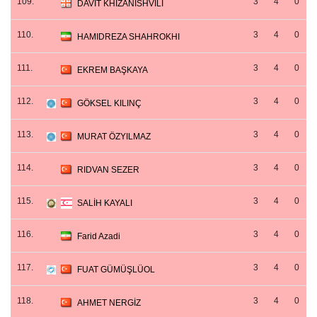
109.
3
4
0
DAVIT KHIZANISHVILI
110.
3
4
0
HAMIDREZA SHAHROKHI
111.
3
4
0
EKREM BAŞKAYA
112.
3
4
0
GÖKSEL KILINÇ
113.
3
4
0
MURAT ÖZYILMAZ
114.
3
4
0
RIDVAN SEZER
115.
3
4
0
SALİH KAYALI
116.
3
4
0
Farid Azadi
117.
3
4
0
FUAT GÜMÜŞLÜOL
118.
3
4
0
AHMET NERGİZ