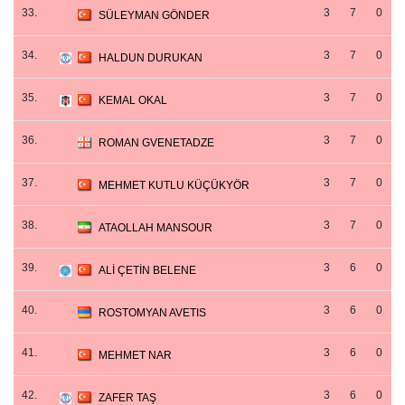
33.
3
7
0
SÜLEYMAN GÖNDER
34.
3
7
0
HALDUN DURUKAN
35.
3
7
0
KEMAL OKAL
36.
3
7
0
ROMAN GVENETADZE
37.
3
7
0
MEHMET KUTLU KÜÇÜKYÖR
38.
3
7
0
ATAOLLAH MANSOUR
39.
3
6
0
ALİ ÇETİN BELENE
40.
3
6
0
ROSTOMYAN AVETIS
41.
3
6
0
MEHMET NAR
42.
3
6
0
ZAFER TAŞ