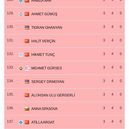
HAMZA NAR
129.
3
4
0
AHMET GÜMÜŞ
130.
3
4
0
TIGRAN OHANYAN
131.
3
4
0
HALİT VERÇİN
132.
3
4
0
HİKMET TUNÇ
133.
3
4
0
MEHMET GÜRSES
134.
3
4
0
SERGEY DRMOYAN
135.
3
4
0
ALİ İHSAN ULU GERGERLİ
136.
3
4
0
ANNA SPASOVA
137.
3
4
0
ATİLLA ARGAT