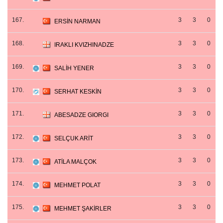
167.
3
3
0
ERSİN NARMAN
168.
3
3
0
IRAKLI KVIZHINADZE
169.
3
3
0
SALİH YENER
170.
3
3
0
SERHAT KESKİN
171.
3
3
0
ABESADZE GIORGI
172.
3
3
0
SELÇUK ARİT
173.
3
3
0
ATİLA MALÇOK
174.
3
3
0
MEHMET POLAT
175.
3
3
0
MEHMET ŞAKİRLER