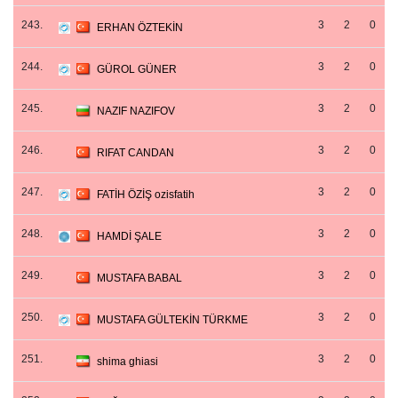
243.
3
2
0
ERHAN ÖZTEKİN
244.
3
2
0
GÜROL GÜNER
245.
3
2
0
NAZIF NAZIFOV
246.
3
2
0
RIFAT CANDAN
247.
3
2
0
FATİH ÖZİŞ ozisfatih
248.
3
2
0
HAMDİ ŞALE
249.
3
2
0
MUSTAFA BABAL
250.
3
2
0
MUSTAFA GÜLTEKİN TÜRKME
251.
3
2
0
shima ghiasi