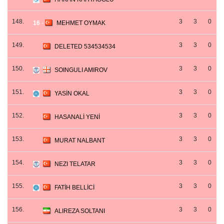
148.
3
3
0
16
-
MEHMET OYMAK
149.
3
3
0
DELETED 534534534
150.
3
3
0
SOINGULI AMIROV
151.
3
3
0
YASİN OKAL
152.
3
3
0
HASANALİ YENİ
153.
3
3
0
MURAT NALBANT
154.
3
3
0
NEZI TELATAR
155.
3
3
0
FATİH BELLİCİ
156.
3
3
0
ALIREZA SOLTANI