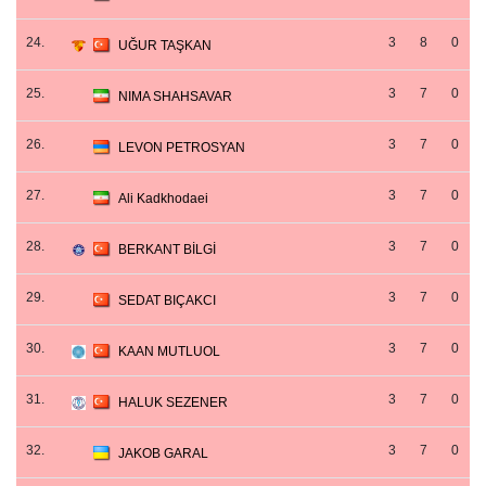
24.
3
8
0
UĞUR TAŞKAN
25.
3
7
0
NIMA SHAHSAVAR
26.
3
7
0
LEVON PETROSYAN
27.
3
7
0
Ali Kadkhodaei
28.
3
7
0
BERKANT BİLGİ
29.
3
7
0
SEDAT BIÇAKCI
30.
3
7
0
KAAN MUTLUOL
31.
3
7
0
HALUK SEZENER
32.
3
7
0
JAKOB GARAL