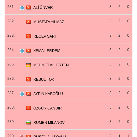
281.
3
2
0
ALİ ÜNVER
282.
3
2
0
MUSTAFA YILMAZ
283.
3
2
0
RECEP SARI
284.
3
2
0
KEMAL ERDEM
285.
3
2
0
MEHMET ALİ ERTEN
286.
3
2
0
RESUL TOK
287.
3
2
0
AYDIN KABOĞLU
288.
3
2
0
ÖZGÜR ÇANDIR
289.
3
2
0
RUMEN MILANOV
290.
3
1
1