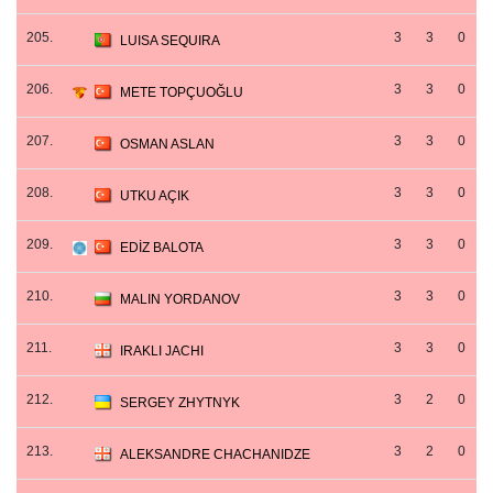
205.
3
3
0
LUISA SEQUIRA
206.
3
3
0
METE TOPÇUOĞLU
207.
3
3
0
OSMAN ASLAN
208.
3
3
0
UTKU AÇIK
209.
3
3
0
EDİZ BALOTA
210.
3
3
0
MALIN YORDANOV
211.
3
3
0
IRAKLI JACHI
212.
3
2
0
SERGEY ZHYTNYK
213.
3
2
0
ALEKSANDRE CHACHANIDZE