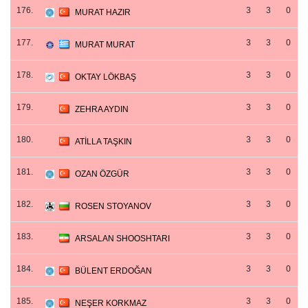
176.
3
3
0
MURAT HAZIR
177.
3
3
0
MURAT MURAT
178.
3
3
0
OKTAY LÖKBAŞ
179.
3
3
0
ZEHRA AYDIN
180.
3
3
0
ATİLLA TAŞKIN
181.
3
3
0
OZAN ÖZGÜR
182.
3
3
0
ROSEN STOYANOV
183.
3
3
0
ARSALAN SHOOSHTARI
184.
3
3
0
BÜLENT ERDOĞAN
185.
3
3
0
NEŞER KORKMAZ