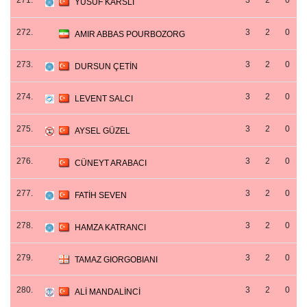
271.
3
2
0
YUSUF KARSLI
272.
3
2
0
AMIR ABBAS POURBOZORG
273.
3
2
0
DURSUN ÇETİN
274.
3
2
0
LEVENT SALCI
275.
3
2
0
AYSEL GÜZEL
276.
3
2
0
CÜNEYT ARABACI
277.
3
2
0
FATİH SEVEN
278.
3
2
0
HAMZA KATRANCI
279.
3
2
0
TAMAZ GIORGOBIANI
280.
3
2
0
ALİ MANDALİNCİ