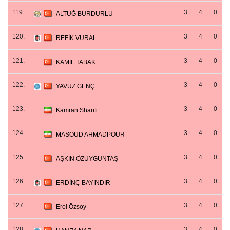
119.
3
4
0
ALTUĞ BURDURLU
120.
3
4
0
REFİK VURAL
121.
3
4
0
KAMİL TABAK
122.
3
4
0
YAVUZ GENÇ
123.
3
4
0
Kamran Sharifi
124.
3
4
0
MASOUD AHMADPOUR
125.
3
4
0
AŞKIN ÖZUYGUNTAŞ
126.
3
4
0
ERDİNÇ BAYINDIR
127.
3
4
0
Erol Özsoy
128.
3
4
0