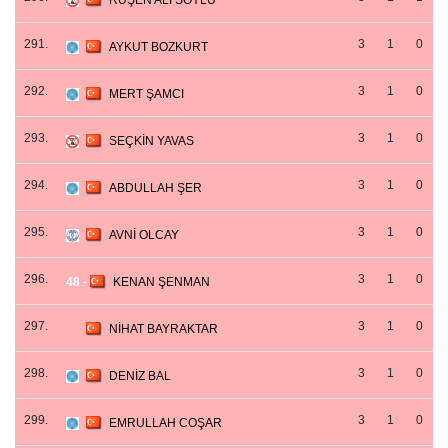
RUŞEN ALİ SOYLU
291.
3
1
0
AYKUT BOZKURT
292.
3
1
0
MERT ŞAMCI
293.
3
1
0
SEÇKİN YAVAS
294.
3
1
0
ABDULLAH ŞER
295.
3
1
0
AVNİ OLCAY
296.
3
1
0
48
-
KENAN ŞENMAN
297.
3
1
0
NİHAT BAYRAKTAR
298.
3
1
0
DENİZ BAL
299.
3
1
0
EMRULLAH COŞAR