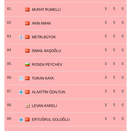
81.
3
5
0
MURAT RUMELLİ
82.
3
5
0
AKIN AMAN
83.
3
5
0
METİN BÜYÜK
84.
3
5
0
İSMAİL BAŞOĞLU
85.
3
5
0
ROSEN PEYCHEV
86.
3
5
0
TURAN KAYA
87.
3
5
0
ALAATTİN ÖZALTUN
88.
3
5
0
LEVAN KARELI
89.
3
5
0
ERTUĞRUL GÜLOĞLU