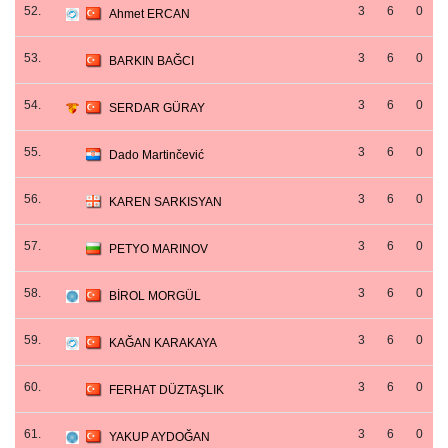
52.
3
6
0
Ahmet ERCAN
53.
3
6
0
BARKIN BAĞCI
54.
3
6
0
SERDAR GÜRAY
55.
3
6
0
Dado Martinčević
56.
3
6
0
KAREN SARKISYAN
57.
3
6
0
PETYO MARINOV
58.
3
6
0
BİROL MORGÜL
59.
3
6
0
KAĞAN KARAKAYA
60.
3
6
0
FERHAT DÜZTAŞLIK
61.
3
6
0
YAKUP AYDOĞAN