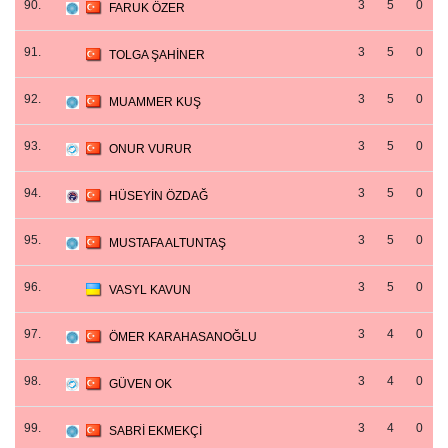
90.
3
5
0
FARUK ÖZER
91.
3
5
0
TOLGA ŞAHİNER
92.
3
5
0
MUAMMER KUŞ
93.
3
5
0
ONUR VURUR
94.
3
5
0
HÜSEYİN ÖZDAĞ
95.
3
5
0
MUSTAFA ALTUNTAŞ
96.
3
5
0
VASYL KAVUN
97.
3
4
0
ÖMER KARAHASANOĞLU
98.
3
4
0
GÜVEN OK
99.
3
4
0
SABRİ EKMEKÇİ