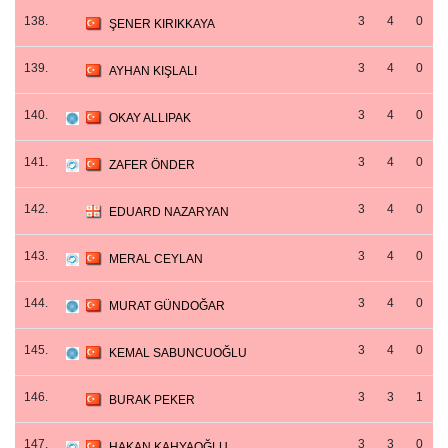
138.
3
4
0
ŞENER KIRIKKAYA
139.
3
4
0
AYHAN KIŞLALI
140.
3
4
0
OKAY ALLIPAK
141.
3
4
0
ZAFER ÖNDER
142.
3
4
0
EDUARD NAZARYAN
143.
3
4
0
MERAL CEYLAN
144.
3
4
0
MURAT GÜNDOĞAR
145.
3
4
0
KEMAL SABUNCUOĞLU
146.
3
3
1
BURAK PEKER
147.
3
3
0
HAKAN KAHYAOĞLU