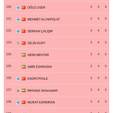
100.
3
4
0
OĞUZ USER
101.
3
4
0
MEHMET ALİ AKPOLAT
102.
3
4
0
SERKAN ÇALIŞIR
103.
3
4
0
SELİN KURT
104.
3
4
0
AIDIN MEHTAR
105.
3
4
0
AMIR ESHRAGHI
106.
3
4
0
KADRİ PİYALE
107.
3
4
0
Mehrdad Jeiranzadeh
108.
3
4
0
MURAT KAPIKIRAN