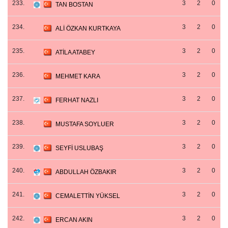
233.
3
2
0
TAN BOSTAN
234.
3
2
0
ALİ ÖZKAN KURTKAYA
235.
3
2
0
ATİLA ATABEY
236.
3
2
0
MEHMET KARA
237.
3
2
0
FERHAT NAZLI
238.
3
2
0
MUSTAFA SOYLUER
239.
3
2
0
SEYFİ USLUBAŞ
240.
3
2
0
ABDULLAH ÖZBAKIR
241.
3
2
0
CEMALETTİN YÜKSEL
242.
3
2
0
ERCAN AKIN