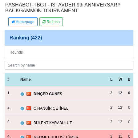
PASHABGT-TBGT - ISTAVDER 9th ANNIVERSARY
BACKGAMMON TOURNAMENT
Homepage
Refresh
Ranking (422)
Rounds
#
Name
L
W
B
1.
2
12
0
DİNÇER GÜNEŞ
2.
2
12
0
CİHANGİR ÇETİNEL
3.
2
12
0
BÜLENT KARABULUT
4.
3
11
0
MEHMET HULUSİ TÜMER