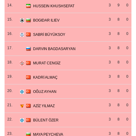
14.
3
9
0
HUSSEIN KHUSHSEFAT
15.
3
8
0
BOGIDAR ILIEV
16.
3
8
0
SABRİ BÜYÜKSOY
17.
3
8
0
DARVIN BAGDASARYAN
18.
3
8
0
MURAT CENGİZ
19.
3
8
0
KADRİ ALMAÇ
20.
3
8
0
OĞUZ AYHAN
21.
3
8
0
AZİZ YILMAZ
22.
3
8
0
BÜLENT ÖZER
23.
3
8
0
MAYA PEYCHEVA