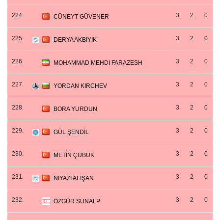
224.
3
2
0
CÜNEYT GÜVENER
225.
3
2
0
DERYA AKBIYIK
226.
3
2
0
MOHAMMAD MEHDI FARAZESH
227.
3
2
0
YORDAN KIRCHEV
228.
3
2
0
BORA YURDUN
229.
3
2
0
GÜL ŞENDİL
230.
3
2
0
METİN ÇUBUK
231.
3
2
0
NİYAZİ ALİŞAN
232.
3
2
0
ÖZGÜR SUNALP