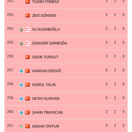
252.
3
2
0
TUĞBA TONBAZ
253.
3
2
0
ZEKİ GÖNDEN
254.
3
2
0
ALİ KASABOĞLU
255.
3
2
0
GÜNGÖR SARIBOĞA
256.
3
2
0
SADIK TURGUT
257.
3
2
0
HANDAN ERDAĞ
258.
3
2
0
HÜROL YALIN
259.
3
2
0
OKTAY KURHAN
260.
3
2
0
ŞAHİN TİMURCAN
261.
3
2
0
ADNAN TAYFUR