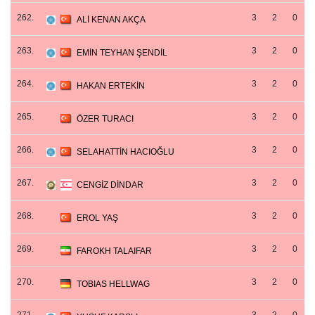
262.
3
2
0
ALİ KENAN AKÇA
263.
3
2
0
EMİN TEYHAN ŞENDİL
264.
3
2
0
HAKAN ERTEKİN
265.
3
2
0
ÖZER TURACI
266.
3
2
0
SELAHATTİN HACIOĞLU
267.
3
2
0
CENGİZ DİNDAR
268.
3
2
0
EROL YAŞ
269.
3
2
0
FAROKH TALAIFAR
270.
3
2
0
TOBIAS HELLWAG