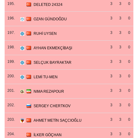
195.
3
3
0
DELETED 24324
196.
3
3
0
OZAN GÜNDOĞDU
197.
3
3
0
RUHİ UYSEN
198.
3
3
0
AYHAN EKMEKÇİBAŞI
199.
3
3
0
SELÇUK BAYRAKTAR
200.
3
3
0
LEMİ TU-MEN
201.
3
3
0
NIMA REZAPOUR
202.
3
3
0
SERGEY CHERTKOV
203.
3
3
0
AHMET METİN SAÇCIOĞLU
204.
3
3
0
İLKER GÖÇHAN