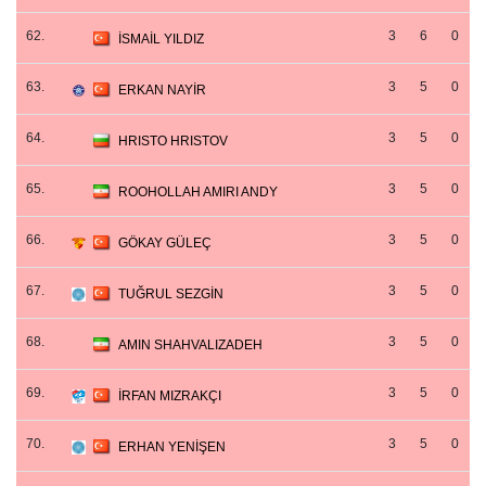
62.
3
6
0
İSMAİL YILDIZ
63.
3
5
0
ERKAN NAYİR
64.
3
5
0
HRISTO HRISTOV
65.
3
5
0
ROOHOLLAH AMIRI ANDY
66.
3
5
0
GÖKAY GÜLEÇ
67.
3
5
0
TUĞRUL SEZGİN
68.
3
5
0
AMIN SHAHVALIZADEH
69.
3
5
0
İRFAN MIZRAKÇI
70.
3
5
0
ERHAN YENİŞEN