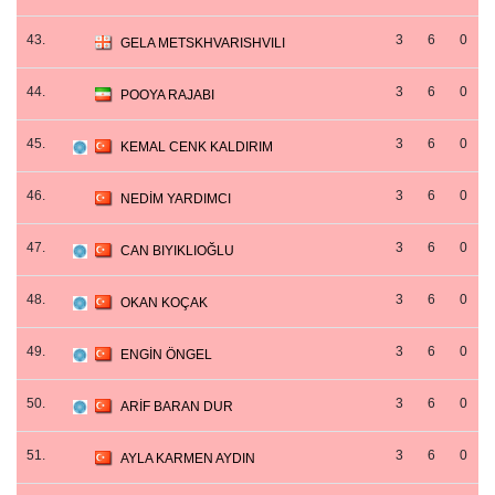
43.
3
6
0
GELA METSKHVARISHVILI
44.
3
6
0
POOYA RAJABI
45.
3
6
0
KEMAL CENK KALDIRIM
46.
3
6
0
NEDİM YARDIMCI
47.
3
6
0
CAN BIYIKLIOĞLU
48.
3
6
0
OKAN KOÇAK
49.
3
6
0
ENGİN ÖNGEL
50.
3
6
0
ARİF BARAN DUR
51.
3
6
0
AYLA KARMEN AYDIN