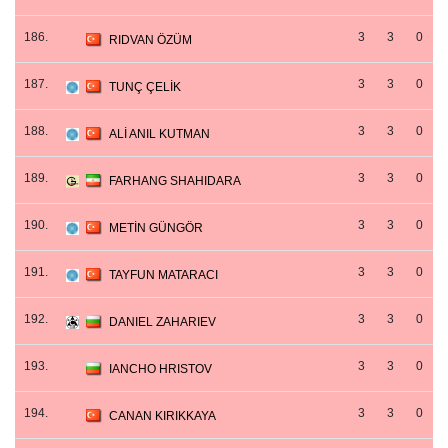
186.
3
3
0
RIDVAN ÖZÜM
187.
3
3
0
TUNÇ ÇELİK
188.
3
3
0
ALİ ANIL KUTMAN
189.
3
3
0
FARHANG SHAHIDARA
190.
3
3
0
METİN GÜNGÖR
191.
3
3
0
TAYFUN MATARACI
192.
3
3
0
DANIEL ZAHARIEV
193.
3
3
0
IANCHO HRISTOV
194.
3
3
0
CANAN KIRIKKAYA